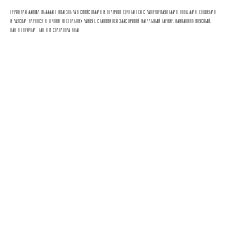
Гречневая лапша обладает полезными свойствами и отлично сочетается с морепродуктами, овощами, специями
и мясом. Варится в течение нескольких минут, становится эластичной. Идеальный гарнир, одинаково вкусный,
как в горячем, так и в холодном виде.