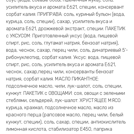
усилитель вкуса и аромата Е621, специи, консервант
сорбат калия. ПРИПРАВА: соль, куриный бульон (вода,
курица, соль, специи), сахар, усилитель вкуса и
аромата Е621, дрожжевой экстракт, специи. ПАКЕТИК
с УКСУСОМ: Приготовленный уксус (вода, пищевой
спирт, рис, соль, глутамат натрия, бензоат натрия),
вода, чеснок, сахар, перец чили, соль, динатриевый 5’-
рибонуклеотид, сорбат калия. Уксус: вода, пищевой
спирт, рис, соль, усилитель вкуса и аромата Е621,
чеснок, сахар,перец чили, консерванты бензоат
натрия, сорбат калия. МАСЛО ПИКАНТНОЕ:
подсолнечное масло, чили, лук-шалот, соль, специи,
кунжут. ПАКЕТИК с ОВОЩАМИ: соя, овощи с зелеными
стеблями, сельдерей, лук-шалот. ХРУСТЯЩЕЕ МЯСО:
курица, крахмал, подсолнечное масло, масло из
красного перца (рапсовое масло, перец чили, белый
кунжут, специи), соль, сахар, специи, антиокислитель
лимонная кислота, стабилизатор Е450, паприка