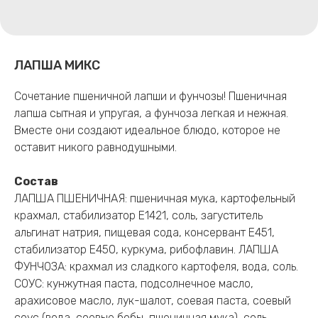
ЛАПША МИКС
Сочетание пшеничной лапши и фунчозы! Пшеничная
лапша сытная и упругая, а фунчоза легкая и нежная.
Вместе они создают идеальное блюдо, которое не
оставит никого равнодушными.
Состав
ЛАПША ПШЕНИЧНАЯ: пшеничная мука, картофельный
крахмал, стабилизатор Е1421, соль, загуститель
альгинат натрия, пищевая сода, консервант Е451,
стабилизатор Е450, куркума, рибофлавин. ЛАПША
ФУНЧОЗА: крахмал из сладкого картофеля, вода, соль.
СОУС: кунжутная паста, подсолнечное масло,
арахисовое масло, лук-шалот, соевая паста, соевый
соус (вода, соевые бобы, пшеничная мука), соль,